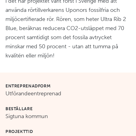
i det här projektet varit först i Sverige med att
använda rörtillverkarens Uponors fossilfria och
miljöcertifierade rör. Rören, som heter Ultra Rib 2
Blue, beräknas reducera CO2-utsläppet med 70
procent samtidigt som det fossila avtrycket
minskar med 50 procent - utan att tumma på
kvalitén eller miljön!
ENTREPRENADFORM
Utförandeentreprenad
BESTÄLLARE
Sigtuna kommun
PROJEKTTID