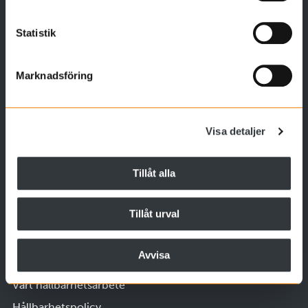
Vårt erbjudande
Statistik
Anläggning
Bygg
Marknadsföring
Sten
Asfalt
Visa detaljer
Betong
Trädgård
Tillåt alla
Referensprojekt
Tillåt urval
Hållbarhet
Avvisa
Vårt hållbarhetsarbete
Hållbarhetspolicy