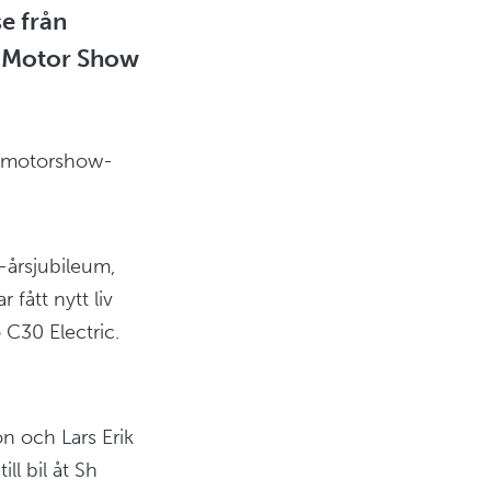
e från
om Motor Show
ta motorshow-
-årsjubileum,
 fått nytt liv
 C30 Electric.
on och Lars Erik
ll bil åt Sh