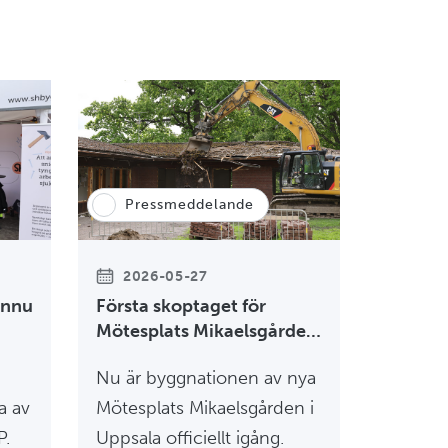
Pressmeddelande
2026-05-27
ännu
Första skoptaget för
Mötesplats Mikaelsgården
– ett steg mot ett mer
Nu är byggnationen av nya
inkluderande Uppsala
a av
Mötesplats Mikaelsgården i
P.
Uppsala officiellt igång.