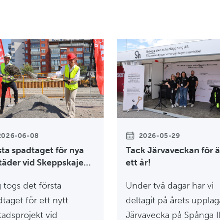
2026-06-08
2026-05-29
sta spadtaget för nya
Tack Järvaveckan för 
täder vid Skeppskajen i
ett år!
sala
 togs det första
Under två dagar har vi
taget för ett nytt
deltagit på årets upplag
tadsprojekt vid
Järvavecka på Spånga I