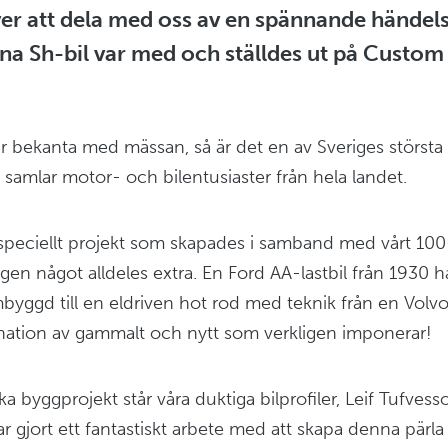
ver att dela med oss av en spännande händels
ina Sh-bil var med och ställdes ut på Cust
är bekanta med mässan, så är det en av Sveriges störs
mlar motor- och bilentusiaster från hela landet.
t speciellt projekt som skapades i samband med vårt 100
gen något alldeles extra. En Ford AA-lastbil från 1930 har
byggd till en eldriven hot rod med teknik från en Volvo
nation av gammalt och nytt som verkligen imponerar!
 byggprojekt står våra duktiga bilprofiler, Leif Tufvess
 gjort ett fantastiskt arbete med att skapa denna pärla ti