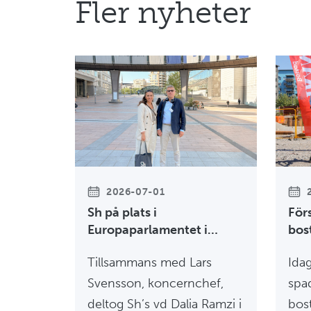
Fler nyheter
2026-07-01
Sh på plats i
För
Europaparlamentet i
bos
Bryssel
Upp
Tillsammans med Lars
Idag
Svensson, koncernchef,
spad
deltog Sh’s vd Dalia Ramzi i
bos