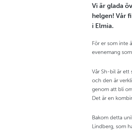
Vi är glada ö
helgen! Vår f
i Elmia.
För er som inte 
evenemang som sa
Vår Sh-bil är et
och den är verkli
genom att bli om
Det är en kombi
Bakom detta unika
Lindberg, som har