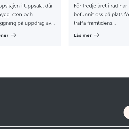
pskajen i Uppsala, där
För tredje året i rad har 
bygg, sten och
befunnit oss på plats fö
äggning på uppdrag av
träffa framtidens
no Bostad ska bygga 86
medarbetare,
 mer
Läs mer
bostäder i ett av
organisationer och
ens mest attraktiva
beslutsfattare för att pr
n i huset Brf Skeppa.
kring bygg- och
anläggningsbranschen.