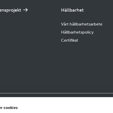
ensprojekt
Hållbarhet
Vårt hållbarhetsarbete
Hållbarhetspolicy
Certifikat
la huvudkontor
Faktureringsadress
r cookies