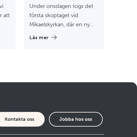
vi
Under onsdagen togs det
r att
första skoptaget vid
Mikaelskyrkan, där en ny
och långsiktig mötesplats
Läs mer
för människor i utsatthet
ata
och utanförskap ska växa
fram.
Kontakta oss
Jobba hos oss