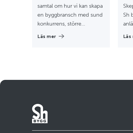
samtal om hur vi kan skapa
Skep
en byggbransch med sund
Sh 
konkurrens, större
anl
transparens och tydligare
Ika
Läs mer
Läs
ansvar genom hela
nya 
entreprenadkedjan. Fokus
stad
låg på arbetet mot
läge
arbetslivskriminalitet och
vikten av att stärka
förutsättningarna för
seriösa företag att
konkurrera på lika villkor.