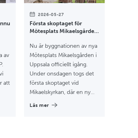
2026-05-27
ännu
Första skoptaget för
Mötesplats Mikaelsgården
– ett steg mot ett mer
Nu är byggnationen av nya
inkluderande Uppsala
a av
Mötesplats Mikaelsgården i
P.
Uppsala officiellt igång.
vi
Under onsdagen togs det
r att
första skoptaget vid
Mikaelskyrkan, där en ny
och långsiktig mötesplats
Läs mer
för människor i utsatthet
ata
och utanförskap ska växa
fram.