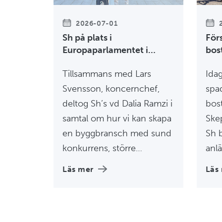
2026-07-01
Sh på plats i
För
Europaparlamentet i
bos
Bryssel
Upp
Tillsammans med Lars
Idag
Svensson, koncernchef,
spad
deltog Sh’s vd Dalia Ramzi i
bos
samtal om hur vi kan skapa
Skep
en byggbransch med sund
Sh 
konkurrens, större
anl
transparens och tydligare
Ika
Läs mer
Läs
ansvar genom hela
nya 
entreprenadkedjan. Fokus
stad
låg på arbetet mot
läge