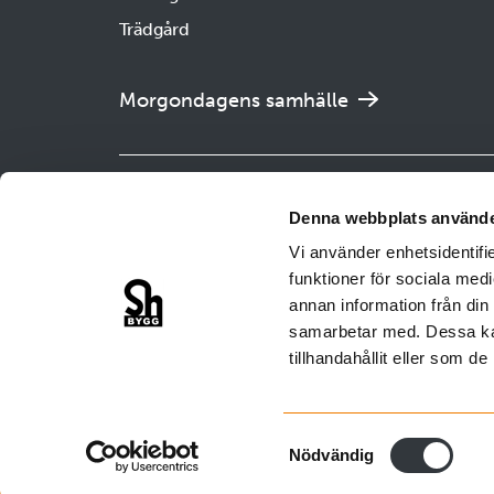
Trädgård
Morgondagens samhälle
Uppsa
Denna webbplats använde
Besöksad
Vi använder enhetsidentifie
Grafikga
funktioner för sociala medi
Postadre
annan information från din
Tfn: 020
samarbetar med. Dessa kan
tillhandahållit eller som d
Samtyckesval
Nödvändig