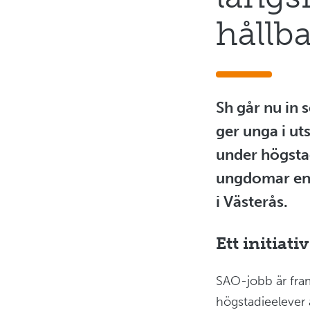
hållba
Sh går nu in 
ger unga i ut
under högsta
ungdomar en p
i Västerås.
Ett initiat
SAO-jobb är fram
högstadieelever a