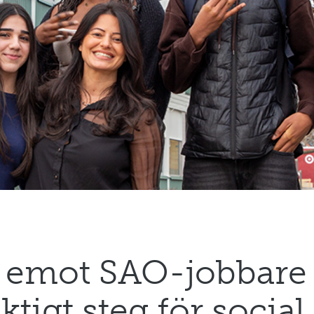
r emot SAO-jobbare 
ktigt steg för social