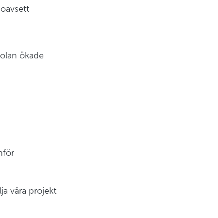
 oavsett
kolan ökade
nför
a våra projekt