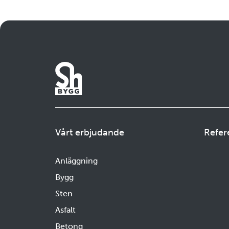
arbetslivskriminalitet och
vikten av att stärka
förutsättningarna för
seriösa företag att
konkurrera på lika villkor.
Vårt erbjudande
Refer
Anläggning
Bygg
Sten
Asfalt
Betong