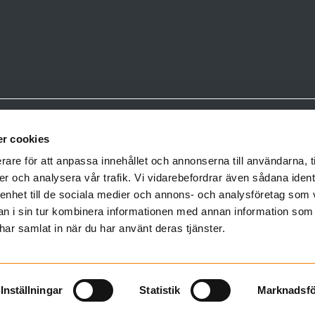
la huvudkontor
Faktureringsadress
r cookies
ress:
Sh bygg, sten och anläggning AB
rare för att anpassa innehållet och annonserna till användarna, t
tan 17, 754 54 Uppsala
BOX 417, 751 06 Uppsala
er och analysera vår trafik. Vi vidarebefordrar även sådana ident
ss: Box 417, 751 06 Uppsala
faktura@shbygg.se
 enhet till de sociala medier och annons- och analysföretag som 
0-111 711, fax 018-12 11 17
Fakturainformation till dig som levera
 i sin tur kombinera informationen med annan information som
e har samlat in när du har använt deras tjänster.
Inställningar
Statistik
Marknadsfö