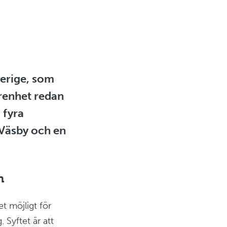
verige, som
arenhet redan
 fyra
 Väsby och en
n
t möjligt för
 Syftet är att