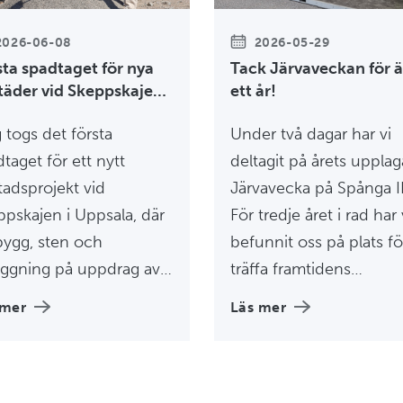
2026-06-08
2026-05-29
sta spadtaget för nya
Tack Järvaveckan för 
täder vid Skeppskajen i
ett år!
sala
 togs det första
Under två dagar har vi
taget för ett nytt
deltagit på årets upplag
tadsprojekt vid
Järvavecka på Spånga I
pskajen i Uppsala, där
För tredje året i rad har 
bygg, sten och
befunnit oss på plats fö
äggning på uppdrag av
träffa framtidens
no Bostad ska bygga 86
medarbetare,
 mer
Läs mer
bostäder i ett av
organisationer och
ens mest attraktiva
beslutsfattare för att pr
n i huset Brf Skeppa.
kring bygg- och