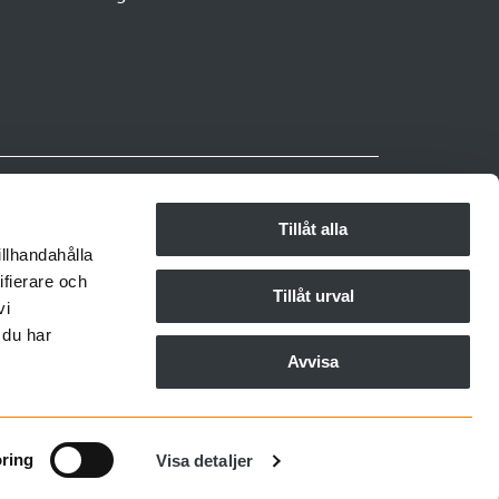
Copyright ©2025 Sh bygg, sten och
anläggning
Tillåt alla
illhandahålla
Organisationsnummer 556051-9232
ifierare och
Tillåt urval
vi
Garantianmälan
ntör
 du har
Visselblåsning
Avvisa
Integritetspolicy
ring
Visa detaljer