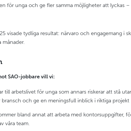
njen för unga och ge fler samma möjligheter att lyckas –
025 visade tydliga resultat: närvaro och engagemang i s
a månader.
h
t SAO-jobbare vill vi:
 till arbetslivet för unga som annars riskerar att stå uta
 bransch och ge en meningsfull inblick i riktiga projekt
mer bland annat att arbeta med kontorsuppgifter, följ
av våra team.