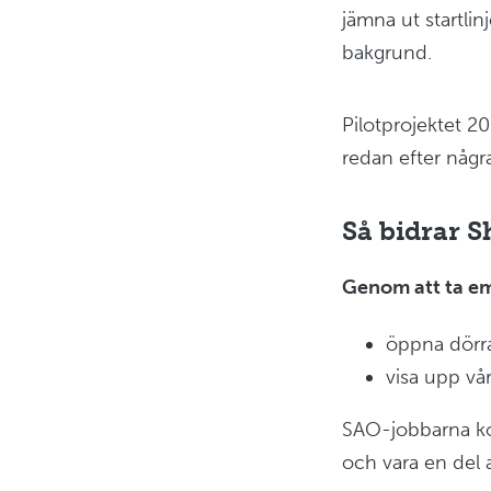
jämna ut startli
bakgrund.
Pilotprojektet 2
redan efter någr
Så bidrar S
Genom att ta emo
öppna dörrar
visa upp vår
SAO-jobbarna kom
och vara en del 