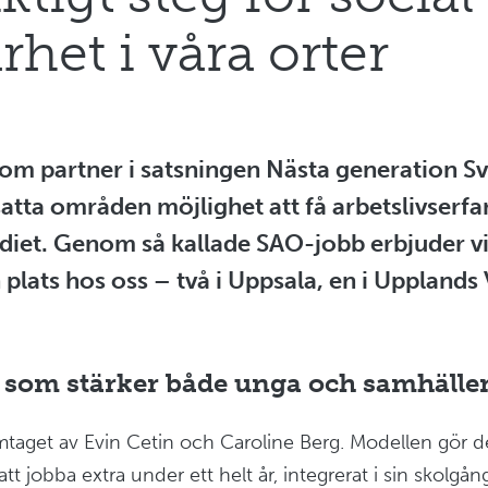
rhet i våra orter
som partner i satsningen Nästa generation S
satta områden möjlighet att få arbetslivserf
diet. Genom så kallade SAO-jobb erbjuder vi
lats hos oss – två i Uppsala, en i Upplands
iv som stärker både unga och samhälle
taget av Evin Cetin och Caroline Berg. Modellen gör de
tt jobba extra under ett helt år, integrerat i sin skolgång.